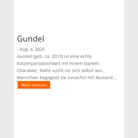
Gundel
-
Aug. 4, 2026
Gundel (geb. ca. 2013) ist eine echte
Katzenpersönlichkeit mit einem starken
Charakter. Nähe sucht sie sich selbst aus,
Menschen begegnet sie zunächst mit Abstand.
Doch wir sind sicher: Irgendwo gibt es genau die
Mehr erfahren
Menschen, die sie so nehmen, wie sie ist. Für
Gundel wünschen wir uns ein ruhiges Zuhause