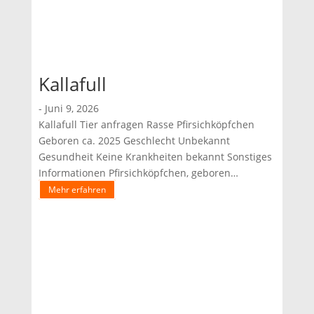
Kallafull
-
Juni 9, 2026
Kallafull Tier anfragen Rasse Pfirsichköpfchen
Geboren ca. 2025 Geschlecht Unbekannt
Gesundheit Keine Krankheiten bekannt Sonstiges
Informationen Pfirsichköpfchen, geboren
2025Geschlecht unbekannt Der kleine Kallafull
Mehr erfahren
wurde gefunden und leider von niemandem
vermisst. Nun wartet er im Tierheim auf ein
neues Zuhause, in dem er endlich ankommen
darf. Als Pfirsichköpfchen ist Kallafull ein…