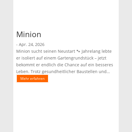
Minion
-
Apr. 24, 2026
Minion sucht seinen Neustart 🐾 Jahrelang lebte
er isoliert auf einem Gartengrundstück – jetzt
bekommt er endlich die Chance auf ein besseres
Leben. Trotz gesundheitlicher Baustellen und
ersten Trainingsschritten zeigt er sich Menschen
Mehr erfahren
gegenüber offen und freundlich.